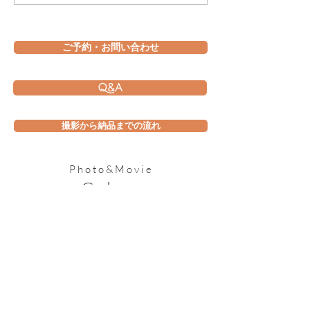
歳・七五三まで。家族の
る。 バナナ大
成長を一緒に残すフォト
るボーイの1歳
スタジオ｜
フォト🍌🐵
ご予約・お問い合わせ
Photo&Movie Colors
Q&A
撮影から納品までの流れ
Photo&Movie
Colors
​STUDIO
〒770-8008
徳島県徳島市西新浜町２丁目５−９５