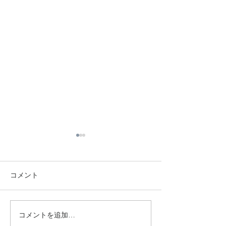
コメント
コメントを追加…
【徳島】マタニティから1
好きなものが背