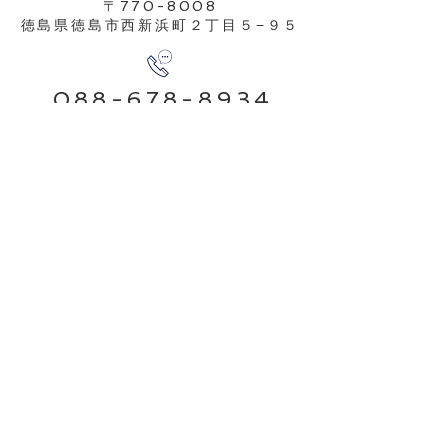
〒770-8008
徳島県徳島市西新浜町２丁目５−９５
088-678-8934
info@colors-
photo.jp
​FOLLOW US
お問い合せ
​Copyright(C)2026 Photo&MovieColors.All Rights Reserved.