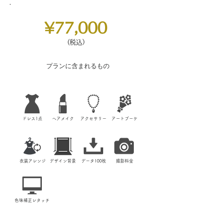
​¥77,000
​
​(税込）
プランに含まれるもの
​ドレス1点
​ヘアメイク
​アクセサリー
​アートブーケ
​衣装アレンジ
​デザイン背景
​データ100枚
​撮影料金
​色味補正レタッチ