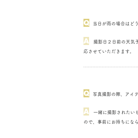
Q
当日が雨の場合はど
A
​撮影日２日前の天気
応させていただきます。
Q
​
写真撮影の際、アイ
A
​一緒に撮影された
ので、事前にお持ちにな