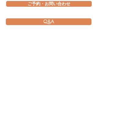
ご予約・お問い合わせ
Q&A
撮影から納品までの流れ
Photo&Movie
Colors
​STUDIO
〒770-8008
徳島県徳島市西新浜町２丁目５−９５