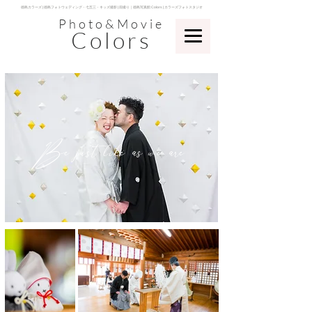
​徳島カラーズ | 徳島フォトウェディング・七五三・キッズ撮影 | 前撮り｜徳島写真館 Colors | カラーズフォトスタジオ
Photo&Movie
Colors
​Be just like as we are