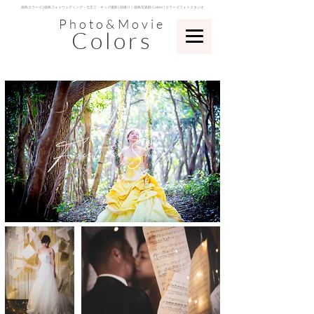
​徳島カラーズ | 徳島フォトウェディング・七五三・キッズ撮影 | 前撮り｜徳島写真館 Colors | カラーズフォトスタジオ
Photo&Movie
Colors
​Forest and Swing