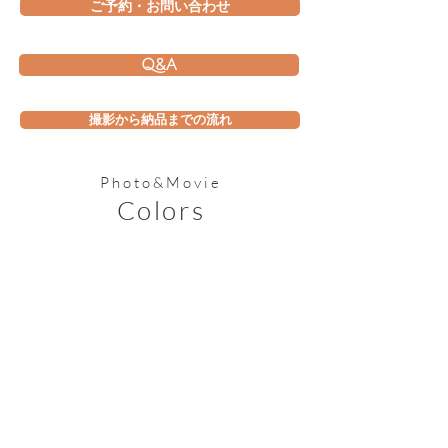
ご予約・お問い合わせ
Q&A
撮影から納品までの流れ
Photo&Movie
Colors
​STUDIO
〒770-8008
徳島県徳島市西新浜町２丁目５−９５
088-678-8934