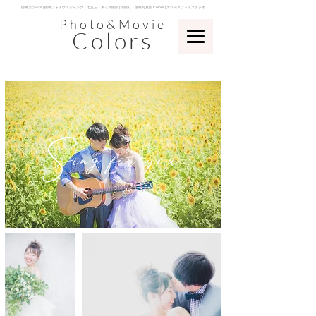
​徳島カラーズ | 徳島フォトウェディング・七五三・キッズ撮影 | 前撮り｜徳島写真館 Colors | カラーズフォトスタジオ
Photo&Movie
Colors
​Sing for you