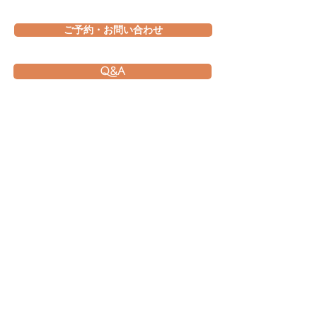
ご予約・お問い合わせ
Q&A
撮影から納品までの流れ
Photo&Movie
Colors
​STUDIO
〒770-8008
徳島県徳島市西新浜町２丁目５−９５