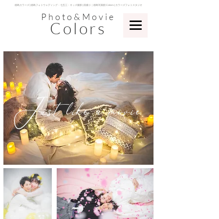
​徳島カラーズ | 徳島フォトウェディング・七五三・キッズ撮影 | 前撮り｜徳島写真館 Colors | カラーズフォトスタジオ
Photo&Movie
Colors
​Just like a movie