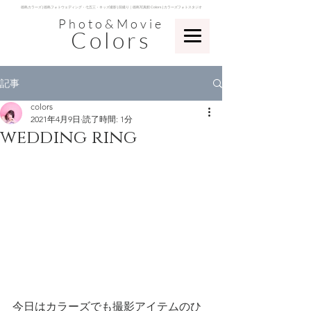
​徳島カラーズ | 徳島フォトウェディング・七五三・キッズ撮影 | 前撮り｜徳島写真館 Colors | カラーズフォトスタジオ
Photo&Movie
Colors
記事
colors
2021年4月9日
読了時間: 1分
wedding ring
今日はカラーズでも撮影アイテムのひ