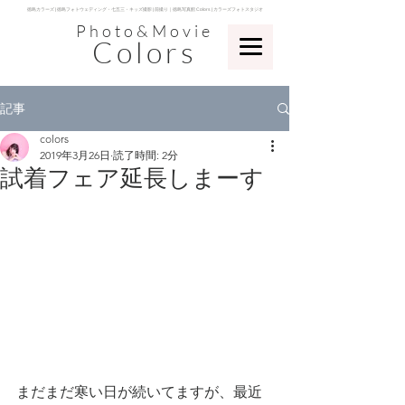
​徳島カラーズ | 徳島フォトウェディング・七五三・キッズ撮影 | 前撮り｜徳島写真館 Colors | カラーズフォトスタジオ
Photo&Movie
Colors
記事
colors
2019年3月26日
読了時間: 2分
試着フェア延長しまーす
まだまだ寒い日が続いてますが、最近