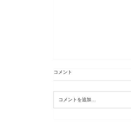
コメント
コメントを追加…
【徳島 七五三】ブライダルか
らずっと続くご縁。3歳七五