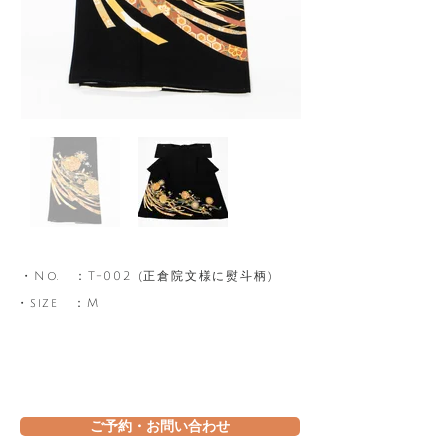
​・No. ：T-002 (
​正倉院文様に熨斗柄
)
​・size ：M
ご予約・お問い合わせ