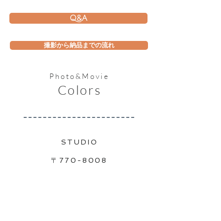
Q&A
撮影から納品までの流れ
Photo&Movie
Colors
​STUDIO
〒770-8008
徳島県徳島市西新浜町２丁目５−９５
088-678-8934