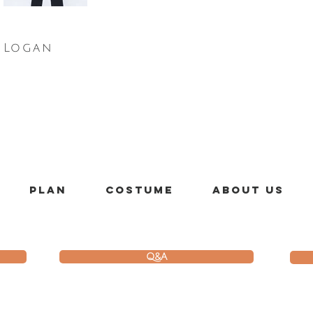
：Logan
PLAN
costume
About us
Q&A