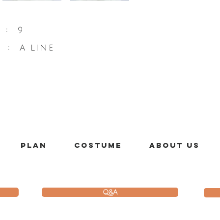
E : 9
E : A LINE
PLAN
costume
About us
Q&A